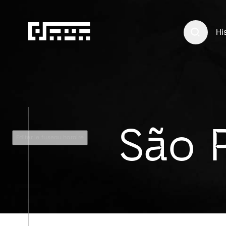
Hi
São 
Editer le fuseau horaire