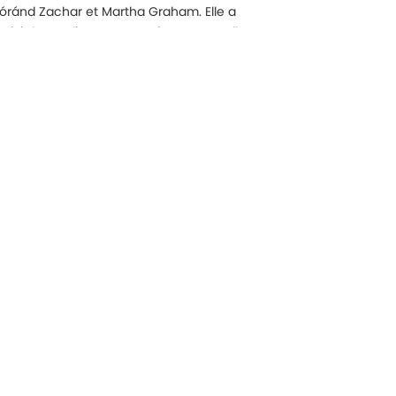
óránd Zachar et Martha Graham. Elle a
ivi des ateliers avec Marina Mascarell, Jos
r Calixto, Cristina Planas Leitão, Niv
Thomas Goodwin et Sara Wiktorowicz. Elle a eu
é de travailler avec Ella Rothschild, Jasmine
oline Finn et Michael Langeneckert.
t, elle travaille comme danseuse
e. Cover Photo © Eric Kellerman