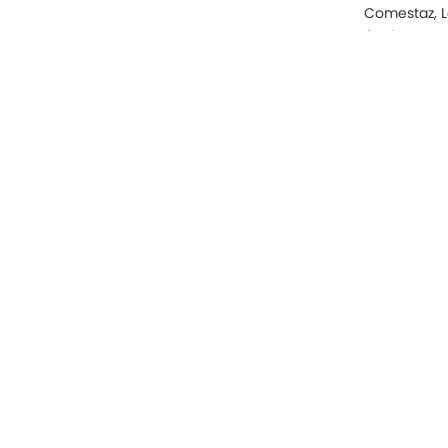
Comestaz, L
également su
Bakker, Sami
Marinberg, 
l'opportunit
Morand, Car
Actuellemen
indépendant
Fonctionnement
Mentions légales
S'abonner