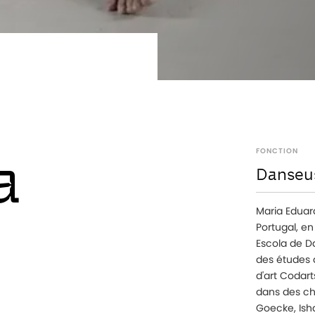
a
FONCTION
Danseu
Maria Eduard
Portugal, en
Escola de Da
des études 
d'art Codart
dans des ch
Goecke, Ish