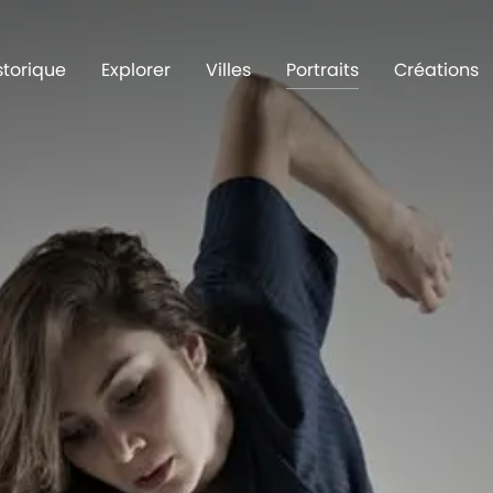
storique
Explorer
Villes
Portraits
Créations