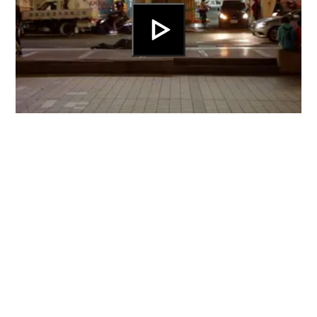
18 déc.
13:00
Slow
Karel van Laere
A la fois performance et portrait, Slow
découvre la vulnérabilité du corps
humain dans un monde de machines et
de systèmes. *...