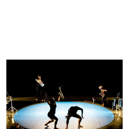
aux frontières immatérielles, perméables et
sonores, soigné par les deux musiciens. Photo
Cinzia Cantatore
BIPOD 2021 | Architecture d'un Corps en Ruine