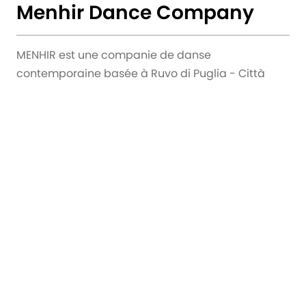
Menhir Dance Company
MENHIR est une companie de danse
contemporaine basée à Ruvo di Puglia - Città
Metropolitana de Bari, au sud de l'Italie. Depuis
2009 a réalisé plusieurs productions, cours
pédagogiques internationaux, programmes
internationaux et projets d'engagement du public
(LE DANZATRICI, archéologie du contemporain).
Entre 2018 et 2020 Menhir a diffusé plus de 40
performances sur la scène régionale et nationale
de la danse contemporaine et GENESI, la dernière
création de Giulio De Leo, a été présentée à
Matera Capitale 2019. Depuis 2017 Menhir est
responsable du programme de danse TALOS
FESTIVAL et depuis 2019 est partenaire de la