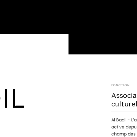
IL
FONCTION
Associa
culturel
Al Badil - L’
active depui
champ des ac