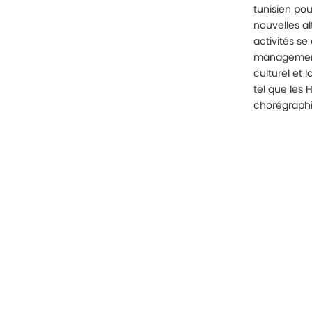
tunisien pou
nouvelles al
activités se 
management
culturel et 
tel que les 
chorégraphiq
ts