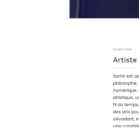
FONCTION
Artiste 
Samir est as
philosophe,
numérique. 
artistique, 
fil du temps
des arts pou
s'évadant, 
une constell
présent et l