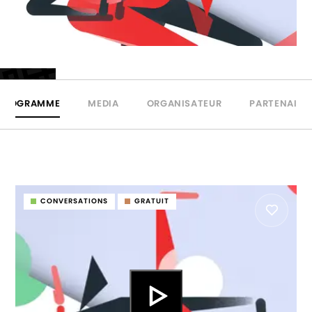
PROGRAMME
MEDIA
ORGANISATEUR
PARTENAIRE
CONVERSATIONS
GRATUIT