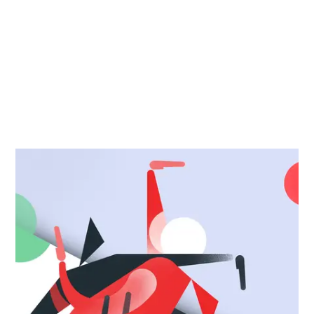
internationaux, de débats, de vidéo danse, de
conférences et d'ateliers. Du 25 novembre au 1er
décembre, la 16e édition du BIPOD sera accueillie
par les Subsistances à Lyon et diffusée en direct
en temps réel depuis six villes différentes sur
www.citerne.live.